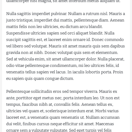
ullamcorper nisi magna, sit amet interdum metus aliquam ut.
Nulla sagittis imperdiet pulvinar. Nullam a rutrum nisl. Mauris a
justo tristique, imperdiet dui mattis, pellentesque diam. Aenean
mattis felis non leo ultricies, eu dictum arcu blandit.
Suspendisse ultricies sapien sed orci aliquet blandit. Nulla
suscipit sagittis est, et laoreet enim ornare id. Donec commodo
vel libero sed volutpat. Mauris sit amet mauris quis sem dapibus
gravida non at nibh. Donec volutpat quis sem et elementum.
Sed at vehicula enim, sit amet ullamcorper dolor. Nulla placerat,
odio vitae pellentesque condimentum, mi leo ultrices felis, id
venenatis tellus sapien vel lacus. In iaculis lobortis porta. Proin
eu sapien quis quam congue dictum.
Pellentesque sollicitudin eros sed tempor viverra. Mauris ex
ante, porttitor eget metus nec, porta interdum leo. Ut non est
tempus, faucibus nibh at, convallis felis. Aenean tellus ex,
ultricies vel quam et, scelerisque interdum erat. Morbi varius
laoreet est, a venenatis quam venenatis ut. Nullam accumsan
dui velit, finibus cursus neque efficitur sit amet. Maecenas
ornare sem a vulputate vulputate. Sed eget turpis vel felis