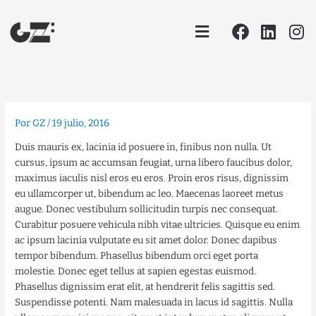
Ir
Facebook
Linke
In
Menu
al
contenido
Por
GZ
/
19 julio, 2016
Duis mauris ex, lacinia id posuere in, finibus non nulla. Ut
cursus, ipsum ac accumsan feugiat, urna libero faucibus dolor,
maximus iaculis nisl eros eu eros. Proin eros risus, dignissim
eu ullamcorper ut, bibendum ac leo. Maecenas laoreet metus
augue. Donec vestibulum sollicitudin turpis nec consequat.
Curabitur posuere vehicula nibh vitae ultricies. Quisque eu enim
ac ipsum lacinia vulputate eu sit amet dolor. Donec dapibus
tempor bibendum. Phasellus bibendum orci eget porta
molestie. Donec eget tellus at sapien egestas euismod.
Phasellus dignissim erat elit, at hendrerit felis sagittis sed.
Suspendisse potenti. Nam malesuada in lacus id sagittis. Nulla