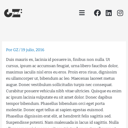
Ir
Facebook
Linke
In
Menu
al
contenido
Por
GZ
/
19 julio, 2016
Duis mauris ex, lacinia id posuere in, finibus non nulla. Ut
cursus, ipsum ac accumsan feugiat, urna libero faucibus dolor,
maximus iaculis nisl eros eu eros. Proin eros risus, dignissim
eu ullamcorper ut, bibendum ac leo. Maecenas laoreet metus
augue. Donec vestibulum sollicitudin turpis nec consequat.
Curabitur posuere vehicula nibh vitae ultricies. Quisque eu enim
ac ipsum lacinia vulputate eu sit amet dolor. Donec dapibus
tempor bibendum. Phasellus bibendum orci eget porta
molestie. Donec eget tellus at sapien egestas euismod.
Phasellus dignissim erat elit, at hendrerit felis sagittis sed.
Suspendisse potenti. Nam malesuada in lacus id sagittis. Nulla