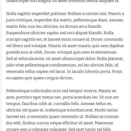
ullamcorper nisi magna, sit amet interdum metus aliquam ut.
Nulla sagittis imperdiet pulvinar. Nullam a rutrum nisl. Mauris a
justo tristique, imperdiet dui mattis, pellentesque diam. Aenean
mattis felis non leo ultricies, eu dictum arcu blandit.
Suspendisse ultricies sapien sed orci aliquet blandit. Nulla
suscipit sagittis est, et laoreet enim ornare id. Donec commodo
vel libero sed volutpat. Mauris sit amet mauris quis sem dapibus
gravida non at nibh. Donec volutpat quis sem et elementum.
Sed at vehicula enim, sit amet ullamcorper dolor. Nulla placerat,
odio vitae pellentesque condimentum, mi leo ultrices felis, id
venenatis tellus sapien vel lacus. In iaculis lobortis porta. Proin
eu sapien quis quam congue dictum.
Pellentesque sollicitudin eros sed tempor viverra. Mauris ex
ante, porttitor eget metus nec, porta interdum leo. Ut non est
tempus, faucibus nibh at, convallis felis. Aenean tellus ex,
ultricies vel quam et, scelerisque interdum erat. Morbi varius
laoreet est, a venenatis quam venenatis ut. Nullam accumsan
dui velit, finibus cursus neque efficitur sit amet. Maecenas
ornare sem a vulputate vulputate. Sed eget turpis vel felis