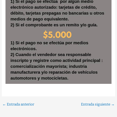
←
Entrada anterior
Entrada siguiente
→