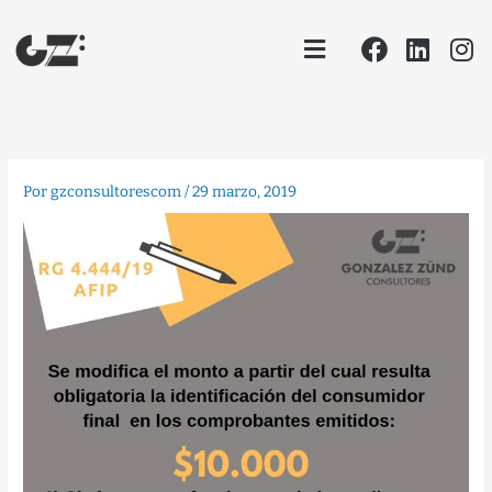
Ir
Facebook
Linke
In
Menu
al
contenido
Por
gzconsultorescom
/
29 marzo, 2019