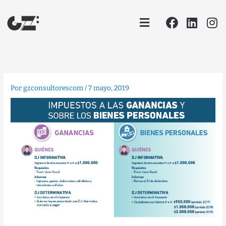
Ir
Facebook
Linke
In
Menu
al
contenido
Por
gzconsultorescom
/
7 mayo, 2019