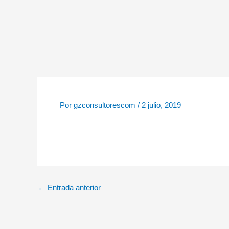
Ir
al
contenido
Por
gzconsultorescom
/
2 julio, 2019
←
Entrada anterior