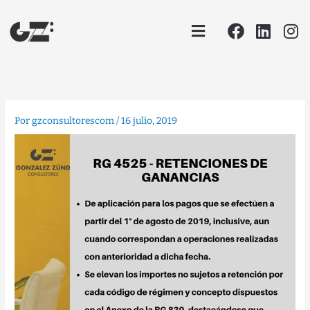
Ir
Facebook
Linke
In
Menu
al
contenido
Por
gzconsultorescom
/
16 julio, 2019