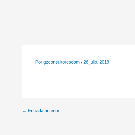
Ir
al
contenido
Por
gzconsultorescom
/
26 julio, 2019
←
Entrada anterior