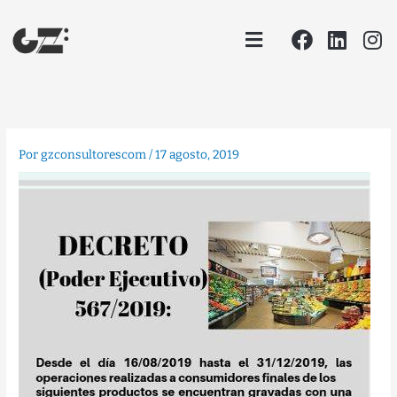
Ir
Facebook
Linke
In
Menu
al
contenido
Por
gzconsultorescom
/
17 agosto, 2019