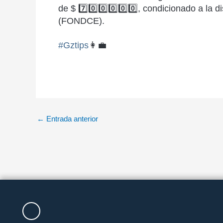
de $
7️⃣
0️⃣
0️⃣
0️⃣
0️⃣
0️⃣
, condicionado a la d
(FONDCE).
#
Gztips
👩‍💼
←
Entrada anterior