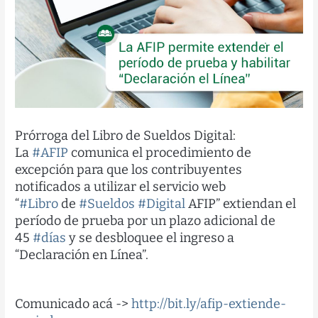
Prórroga del Libro de Sueldos Digital:
La
#
AFIP
comunica el procedimiento de
excepción para que los contribuyentes
notificados a utilizar el servicio web
“
#
Libr
o
de
#
Sueldos
#
Digital
AFIP” extiendan el
período de prueba por un plazo adicional de
45
#
días
y se desbloquee el ingreso a
“Declaración en Línea”.
Comunicado acá ->
http://bit.ly/afip-extiende-