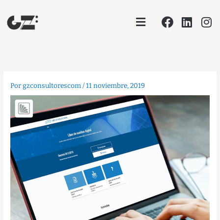
Ir
Facebook
Linke
In
Menu
al
contenido
Por
gzconsultorescom
/
11 noviembre, 2019