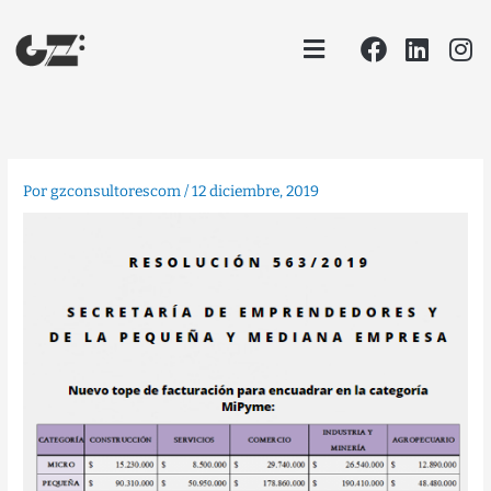
Ir
Facebook
Linke
In
Menu
al
contenido
Por
gzconsultorescom
/
12 diciembre, 2019