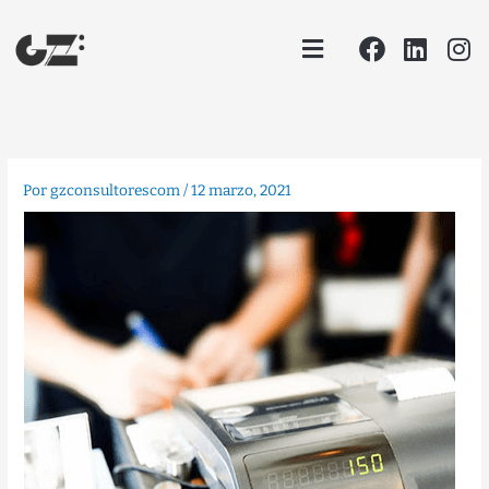
Ir
Facebook
Linke
In
Menu
al
contenido
Por
gzconsultorescom
/
12 marzo, 2021