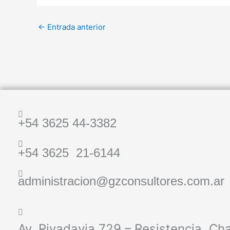
←
Entrada anterior
+54 3625 44-3382
+54 3625 21-6144
administracion@
gzconsultores
.com.ar
Av. Rivadavia 729 – Resistencia, Ch