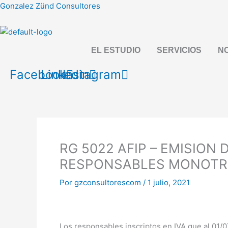
Ir
Gonzalez Zünd Consultores
al
contenido
EL ESTUDIO
SERVICIOS
NO
Facebook
Linkedin
Instagram
RG 5022 AFIP – EMISIO
RESPONSABLES MONOTR
Por
gzconsultorescom
/
1 julio, 2021
Los responsables inscriptos en IVA que al 01/