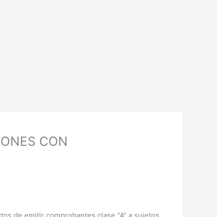
CIONES CON
tos de emitir comprobantes clase “A” a sujetos