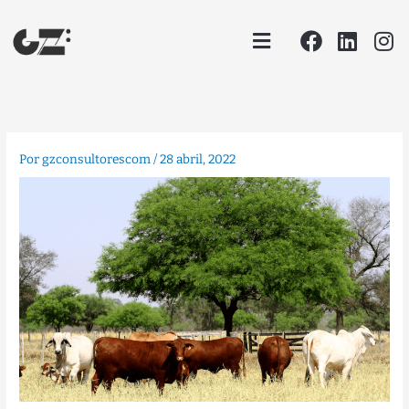
Ir
Facebook
Linke
In
Menu
al
contenido
Por
gzconsultorescom
/
28 abril, 2022