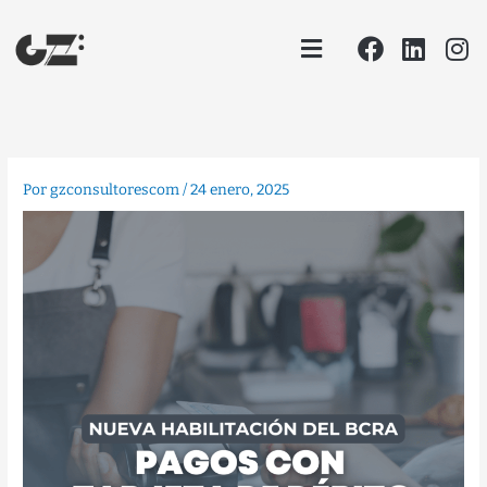
Ir
Facebook
Linke
In
Menu
al
contenido
Por
gzconsultorescom
/
24 enero, 2025