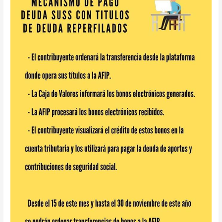
el
procedimiento
para
cancelar
los
aportes
y
contribuciones
SUS
adeudados
con
títulos
de
deuda
reperfilados
#Gztips??‍?