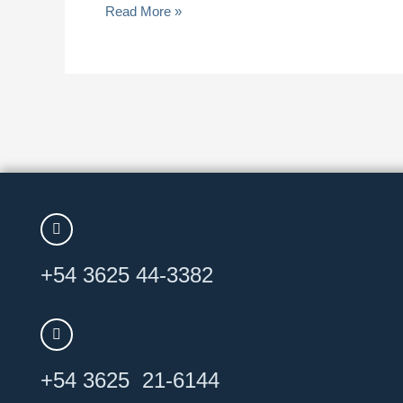
Read More »
no
reemplaza
a
certificado
pyme?
#Gztips?‍?
+54 3625 44-3382
+54 3625 21-6144