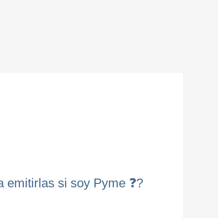
mitirlas si soy Pyme ❓?