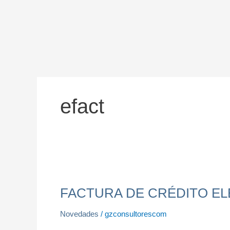
Ir
al
contenido
efact
FACTURA
DE
FACTURA DE CRÉDITO ELECT
CRÉDITO
ELECTRÓNICA ?
Novedades
/
gzconsultorescom
Me
encuentro