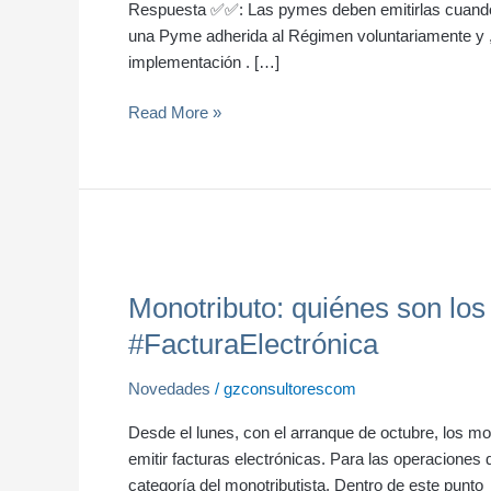
Respuesta ✅✅: Las pymes deben emitirlas cuando : 
obligado
una Pyme adherida al Régimen voluntariamente y , 
a
implementación . […]
emitirlas
si
Read More »
soy
Pyme ❓?
Monotributo:
quiénes
Monotributo: quiénes son los 
son
los
#FacturaElectrónica
que
deberán
Novedades
/
gzconsultorescom
emitir
Desde el lunes, con el arranque de octubre, los mo
factura
emitir facturas electrónicas. Para las operaciones 
electrónica
categoría del monotributista. Dentro de este punto
a