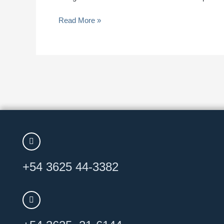
partir
Read More »
de
hoy.
#GZTips
#FacturaElectrónica
+54 3625 44-3382