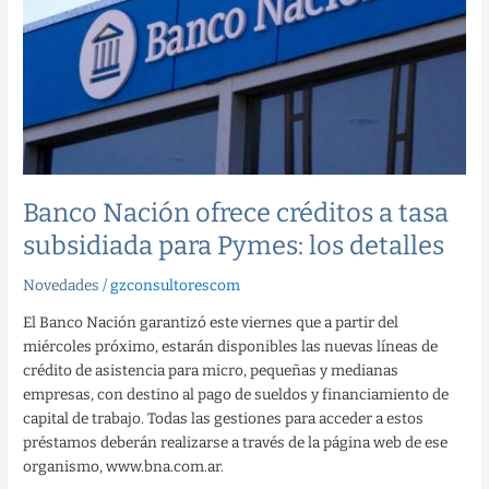
créditos
a
tasa
subsidiada
para
Pymes:
los
detalles
Banco Nación ofrece créditos a tasa
subsidiada para Pymes: los detalles
Novedades
/
gzconsultorescom
El Banco Nación garantizó este viernes que a partir del
miércoles próximo, estarán disponibles las nuevas líneas de
crédito de asistencia para micro, pequeñas y medianas
empresas, con destino al pago de sueldos y financiamiento de
capital de trabajo. Todas las gestiones para acceder a estos
préstamos deberán realizarse a través de la página web de ese
organismo, www.bna.com.ar.