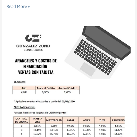
Read More »
Gztip
para
comercios?
?
Aranceles
y
costos
de
financiación
ventas
con
tarjeta
2020❗️