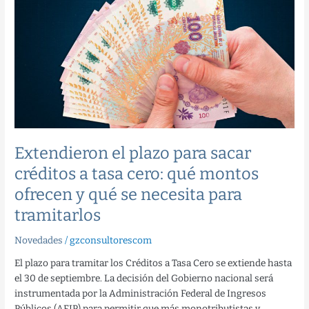
plazo
para
sacar
créditos
a
tasa
cero:
qué
montos
ofrecen
Extendieron el plazo para sacar
y
créditos a tasa cero: qué montos
qué
se
ofrecen y qué se necesita para
necesita
tramitarlos
para
tramitarlos
Novedades
/
gzconsultorescom
El plazo para tramitar los Créditos a Tasa Cero se extiende hasta
el 30 de septiembre. La decisión del Gobierno nacional será
instrumentada por la Administración Federal de Ingresos
Públicos (AFIP) para permitir que más monotributistas y