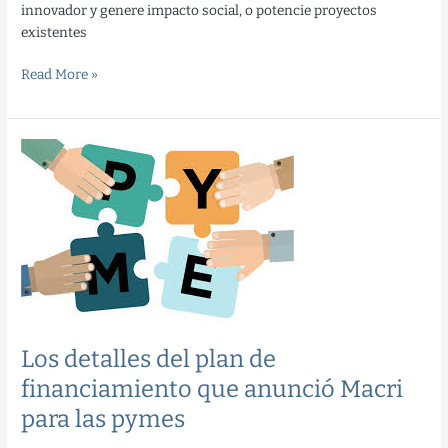
innovador y genere impacto social, o potencie proyectos
existentes
Read More »
Los
detalles
del
plan
de
financiamiento
que
anunció
Macri
para
Los detalles del plan de
las
financiamiento que anunció Macri
pymes
para las pymes