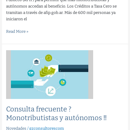
autónomos accedan al beneficio. Los Créditos a Tasa Cero se
tramitan a través de afip.gob.ar. Más de 600 mil personas ya
iniciaron el
Read More »
Consulta
frecuente
?
Monotributistas
y
autónomos
‼️
Consulta frecuente ?
Monotributistas y autónomos ‼️
Novedades
/
gzconsultorescom