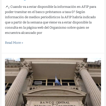
📌¿ Cuando va a estar disponible la informaciòn en AFIP para
poder tramitar en el banco préstamos a tasa 0? Según
información de medios periodísticos la AFIP habría indicado
que a partir de la semana que viene va a estar disponible la
consulta en la página web del Organismo sobre quien se
encuentra alcanzado por
Read More »
El
Banco
Central
habilitó
créditos
a
Pymes
para
el