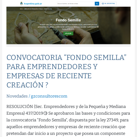
CONVOCATORIA
“FONDO
SEMILLA”
PARA
EMPRENDEDORES
Y
EMPRESAS
DE
CONVOCATORIA “FONDO SEMILLA”
RECIENTE
CREACIÓN
PARA EMPRENDEDORES Y
?
EMPRESAS DE RECIENTE
CREACIÓN ?
Novedades
/
gzconsultorescom
RESOLUCIÓN (Sec. Emprendedores y de la Pequeña y Mediana
Empresa) 437/2019🧐 Se aprobaron las bases y condiciones para
la convocatoria “Fondo Semilla”, dispuesta por la ley 27349, para
aquellos emprendedores y empresas de reciente creación que
pretendan dar inicio a un proyecto que posea un componente