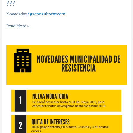
??‍?
Novedades
/
gzconsultorescom
Read More »
Importantes
anuncios
del
Intendente
de
Resistencia
en
materia
fiscal
??
#Gztips??‍?