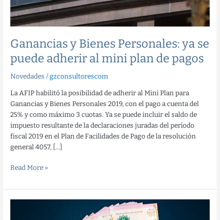
al
mini
plan
de
Ganancias y Bienes Personales: ya se
pagos
puede adherir al mini plan de pagos
Novedades
/
gzconsultorescom
La AFIP habilitó la posibilidad de adherir al Mini Plan para
Ganancias y Bienes Personales 2019, con el pago a cuenta del
25% y como máximo 3 cuotas. Ya se puede incluir el saldo de
impuesto resultante de la declaraciones juradas del período
fiscal 2019 en el Plan de Facilidades de Pago de la resolución
general 4057, […]
Read More »
Extendieron
el