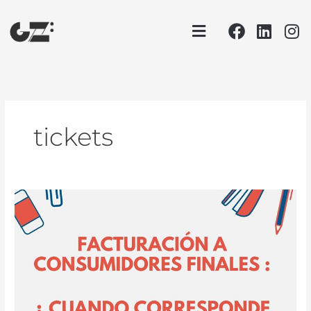
Ir
Facebook
Linke
In
Menu
al
contenido
tickets
Facturación
a
consumidores
finales
#GZTip