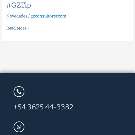
#GZTip
Novedades
/
gzconsultorescom
Read More »
+54 3625 44-3382