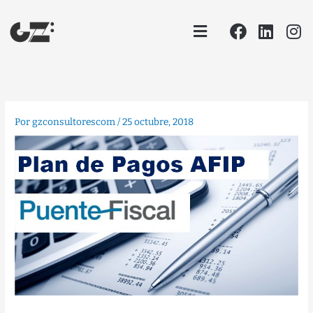
Ir
Facebook
Linke
In
Menu
al
contenido
Por
gzconsultorescom
/
25 octubre, 2018