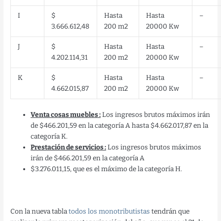
I
$
Hasta
Hasta
–
3.666.612,48
200 m2
20000 Kw
J
$
Hasta
Hasta
–
4.202.114,31
200 m2
20000 Kw
K
$
Hasta
Hasta
–
4.662.015,87
200 m2
20000 Kw
Venta cosas muebles :
Los ingresos brutos máximos irán
de $466.201,59 en la categoría A hasta $4.662.017,87 en la
categoría K.
Prestación de servicios :
Los ingresos brutos máximos
irán de $466.201,59 en la categoría A
$3.276.011,15, que es el máximo de la categoría H.
Con la nueva tabla
todos los monotributistas
tendrán que