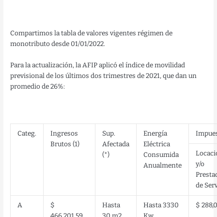
Compartimos la tabla de valores vigentes régimen de
monotributo desde 01/01/2022.
Para la actualización, la AFIP aplicó el índice de movilidad
previsional de los últimos dos trimestres de 2021, que dan un
promedio de 26%:
Categ.
Ingresos
Sup.
Energía
Impues
Brutos (1)
Afectada
Eléctrica
Locaci
(*)
Consumida
y/o
Anualmente
Presta
de Ser
A
$
Hasta
Hasta 3330
$ 288,
466.201,59
30 m2
Kw