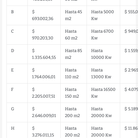
B
$
Hasta 45
Hasta 5000
$ 555,
693.002,36
m2
Kw
C
$
Hasta
Hasta 6700
$ 949,
970.203,30
60 m2
Kw
D
$
Hasta 85
Hasta
$ 1.559
1.335.604,55
m2
10000 Kw
E
$
Hasta
Hasta
$ 2.96
1.764.006,01
110 m2
13000 Kw
F
$
Hasta
Hasta 16500
$ 4.07
2.205.007,51
150 m2
Kw
G
$
Hasta
Hasta
$ 5.189
2.646.009,01
200 m2
20000 Kw
H
$
Hasta
Hasta
$ 11.86
3.276.011,15
200 m2
20000 Kw