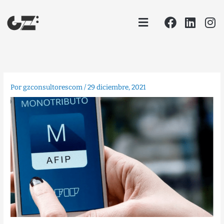
Ir
Facebook
Linke
In
Menu
al
contenido
Por
gzconsultorescom
/
29 diciembre, 2021