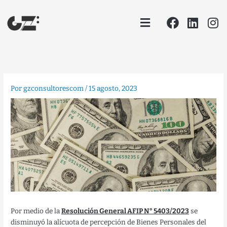
Ir
Facebook
Linke
In
Menu
al
contenido
Por
gzconsultorescom
/
15 agosto, 2023
Por medio de la
Resolución General AFIP N° 5403/2023
se
disminuyó la alícuota de percepción de Bienes Personales del