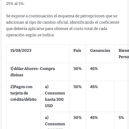
25% al 5%.
Se expone a continuación el esquema de percepciones que se
adicionan al tipo de cambio oficial, identificando el coeficiente
que debería aplicarse para obtener el costo total de cada
operación según se indica:
15/08/2023
País
Ganancias
Bien
Pers
1) dólar Ahorro- Compra
30%
45%
divisas
2)Pagos con
a)
30%
45%
tarjeta de
Consumos
crédito/débito
hasta 300
USD
a)
30%
45%
5%
Consumos