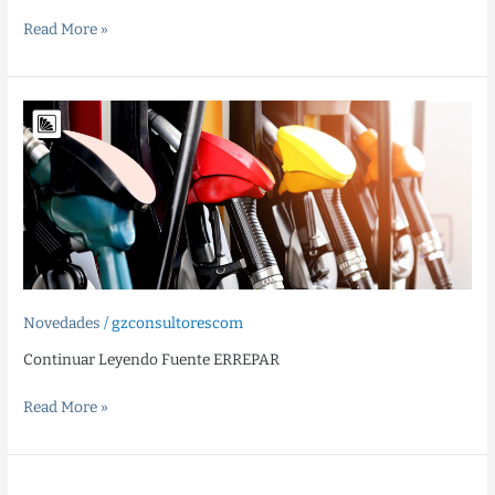
Read More »
Impuesto
sobre
los
Combustibles
Líquidos
y
al
Dióxido
de
Novedades
/
gzconsultorescom
Carbono.
Se
Continuar Leyendo Fuente ERREPAR
prorroga
al
Read More »
mes
de
julio
Ajuste