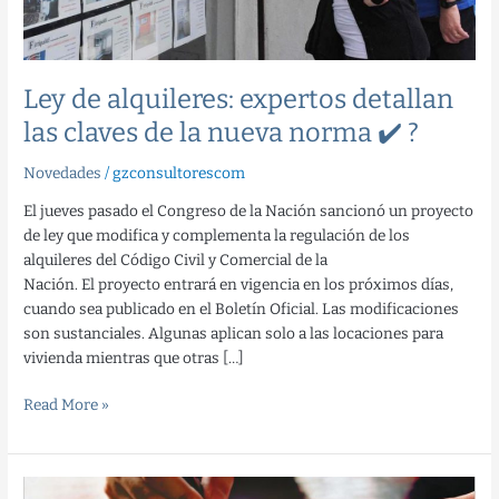
la
nueva
norma
✔️
Ley de alquileres: expertos detallan
?
las claves de la nueva norma ✔️ ?
Novedades
/
gzconsultorescom
El jueves pasado el Congreso de la Nación sancionó un proyecto
de ley que modifica y complementa la regulación de los
alquileres del Código Civil y Comercial de la
Nación. El proyecto entrará en vigencia en los próximos días,
cuando sea publicado en el Boletín Oficial. Las modificaciones
son sustanciales. Algunas aplican solo a las locaciones para
vivienda mientras que otras […]
Read More »
Duda