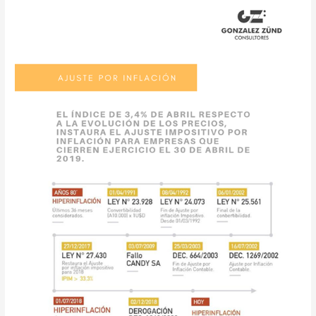
la
por
aplicación
inflación?
del
#GZTIPS
incremento
del
impuesto