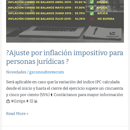
impositivo
para
personas
jurídicas
?
?Ajuste por inflación impositivo para
personas jurídicas ?
Novedades
/
gzconsultorescom
Será aplicable en caso que la variación del indice IPC calculada
desde el inicio y hasta el cierre del ejercicio supere un cincuenta
y cinco por ciento (55%) ⬆️ Contáctanos para mayor información
📩 #Gztips👩🏻‍💻
Read More »