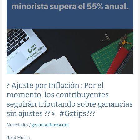
ajustes
??‍♀️.
#Gztips??‍?
? Ajuste por Inflación : Por el
momento, los contribuyentes
seguirán tributando sobre ganancias
sin ajustes ??‍♀️. #Gztips??‍?
Novedades
/
gzconsultorescom
Read More »