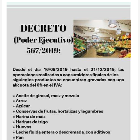
DECRETO
(Poder
Ejecutivo)
567/2019:
Reducción
temporal
de
alícuota
aplicable
por
las
ventas
a
consumidor
final
de
determinados
productos
de
la