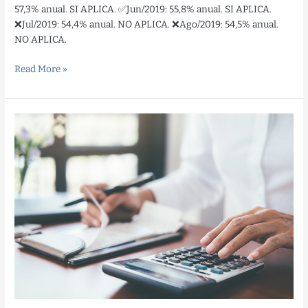
57,3% anual. SI APLICA. ✅Jun/2019: 55,8% anual. SI APLICA.
❌Jul/2019: 54,4% anual. NO APLICA. ❌Ago/2019: 54,5% anual.
NO APLICA.
Read More »
Duda
frecuente
:
Cuando
corresponde
aplicar
ajuste
por
inflación
impositivo?
?