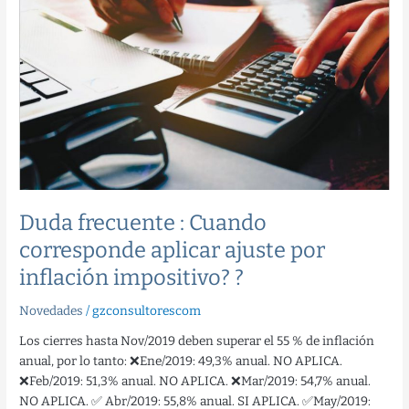
frecuente
:
Cuando
corresponde
aplicar
ajuste
por
inflación
impositivo?
?
Duda frecuente : Cuando
corresponde aplicar ajuste por
inflación impositivo? ?
Novedades
/
gzconsultorescom
Los cierres hasta Nov/2019 deben superar el 55 % de inflación
anual, por lo tanto: ❌Ene/2019: 49,3% anual. NO APLICA.
❌Feb/2019: 51,3% anual. NO APLICA. ❌Mar/2019: 54,7% anual.
NO APLICA. ✅ Abr/2019: 55,8% anual. SI APLICA. ✅May/2019: